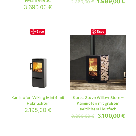
Hwam 4640C
1.999,00
€
2.360,00
€
3.690,00
€
Save
Save
Kaminofen Wiking Mini 4 mit
Kunst Stove Willow Store –
Holzfachtür
Kaminofen mit großem
seitlichem Holzfach
2.195,00
€
3.100,00
€
3.250,00
€