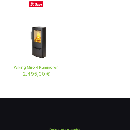
Save
Wiking Miro 4 Kaminofen
2.495,00
€
Deine ofen.gmbh