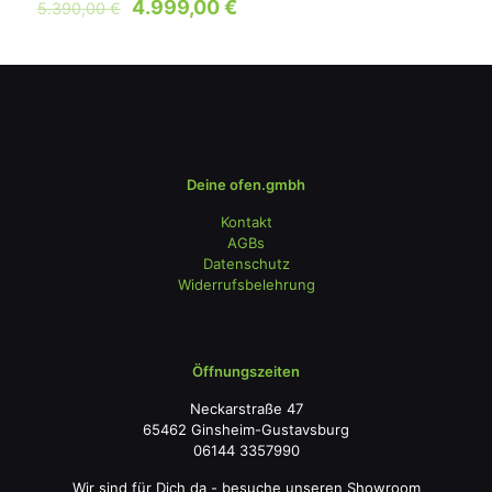
4.999,00
€
5.390,00
€
Deine ofen.gmbh
Kontakt
AGBs
Datenschutz
Widerrufsbelehrung
Öffnungszeiten
Neckarstraße 47
65462 Ginsheim-Gustavsburg
06144 3357990
Wir sind für Dich da - besuche unseren Showroom