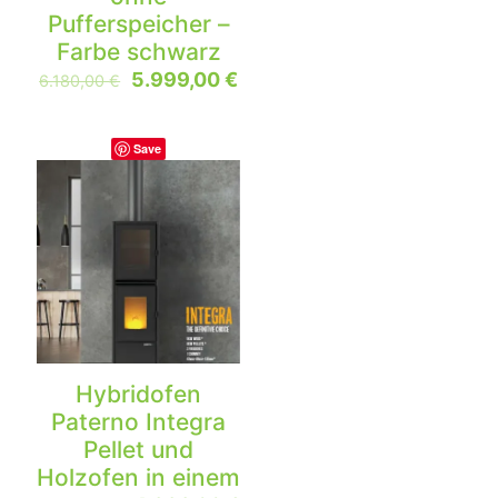
Pufferspeicher –
Farbe schwarz
5.999,00
€
6.180,00
€
Save
-7%
Hybridofen
Paterno Integra
Pellet und
Holzofen in einem