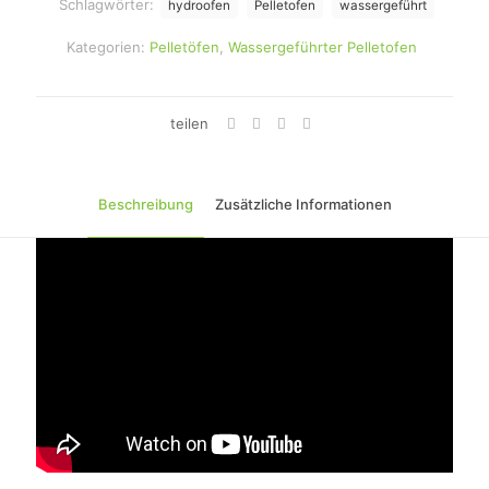
Schlagwörter:
hydroofen
Pelletofen
wassergeführt
Kategorien:
Pelletöfen
,
Wassergeführter Pelletofen
teilen
Beschreibung
Zusätzliche Informationen