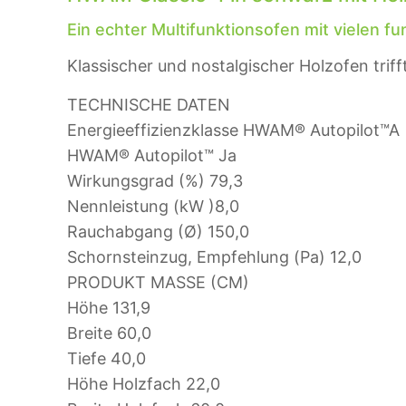
Ein echter Multifunktionsofen mit vielen f
Klassischer und nostalgischer Holzofen tri
TECHNISCHE DATEN
Energieeffizienzklasse HWAM® Autopilot™
A
HWAM® Autopilot™
Ja
Wirkungsgrad (%)
79,3
Nennleistung (kW )
8,0
Rauchabgang (Ø)
150,0
Schornsteinzug, Empfehlung (Pa)
12,0
PRODUKT MASSE (CM)
Höhe
131,9
Breite
60,0
Tiefe
40,0
Höhe Holzfach
22,0