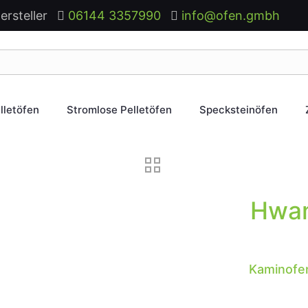
ersteller
06144 3357990
info@ofen.gmbh
lletöfen
Stromlose Pelletöfen
Specksteinöfen
Hwam
Kaminofen