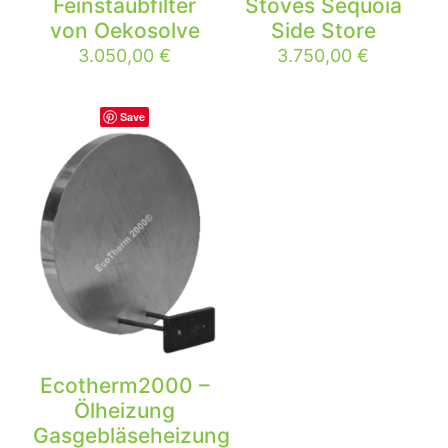
Feinstaubfilter
Stoves Sequoia
von Oekosolve
Side Store
3.050,00
€
3.750,00
€
Save
Ecotherm2000 –
Ölheizung
Gasgebläseheizung