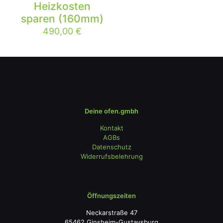
Heizkosten
sparen (160mm)
490,00
€
Deine ofen.gmbh
Kontakt
AGBs
Datenschutz
Widerrufsbelehrung
Öffnungszeiten
Neckarstraße 47
65462 Ginsheim-Gustavsburg