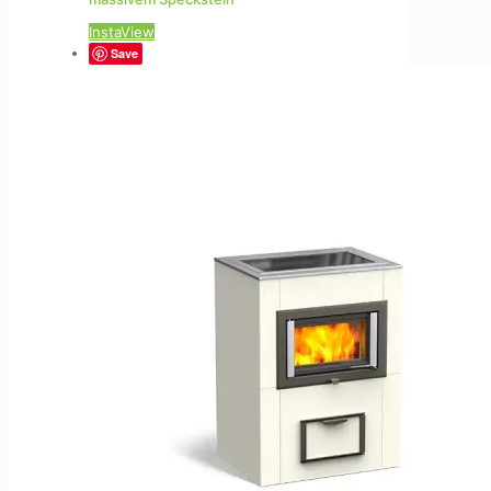
InstaView
Save