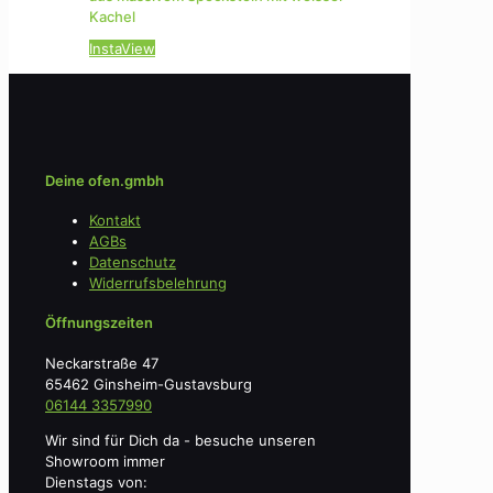
Kachel
InstaView
Deine ofen.gmbh
Kontakt
AGBs
Datenschutz
Widerrufsbelehrung
Öffnungszeiten
Neckarstraße 47
65462 Ginsheim-Gustavsburg
06144 3357990
Wir sind für Dich da - besuche unseren
Showroom immer
Dienstags von: