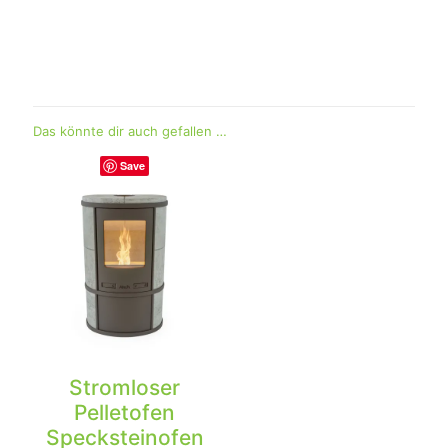
Gewicht
700 kg
Größe
120 × 80 × 100 cm
Das könnte dir auch gefallen …
Save
Stromloser
Pelletofen
Specksteinofen