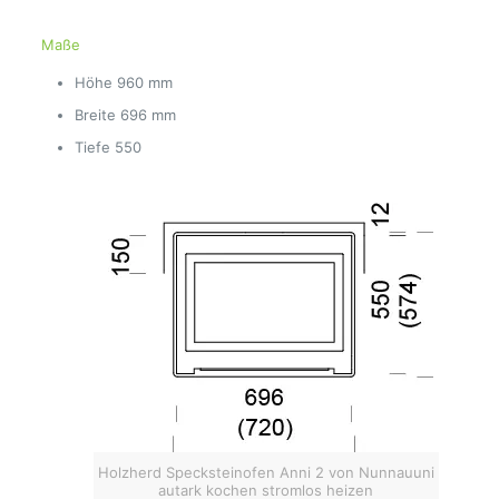
Maße
Höhe
960 mm
Breite
696 mm
Tiefe
550
Holzherd Specksteinofen Anni 2 von Nunnauuni
autark kochen stromlos heizen